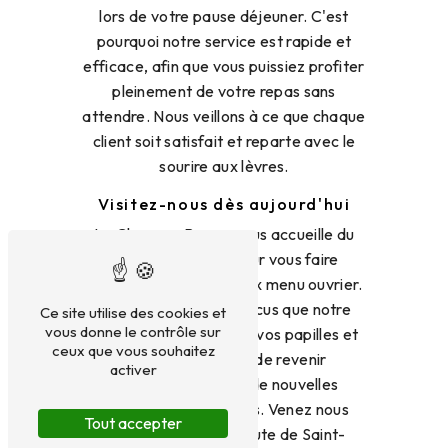
lors de votre pause déjeuner. C'est
pourquoi notre service est rapide et
efficace, afin que vous puissiez profiter
pleinement de votre repas sans
attendre. Nous veillons à ce que chaque
client soit satisfait et reparte avec le
sourire aux lèvres.
Visitez-nous dès aujourd'hui
Le Chapeau Rouge vous accueille du
lundi au vendredi pour vous faire
découvrir notre délicieux menu ouvrier.
Nous sommes convaincus que notre
Ce site utilise des cookies et
vous donne le contrôle sur
cuisine saura conquérir vos papilles et
ceux que vous souhaitez
vous donner envie de revenir
activer
régulièrement pour de nouvelles
découvertes culinaires. Venez nous
Tout accepter
rendre visite au 113 route de Saint-