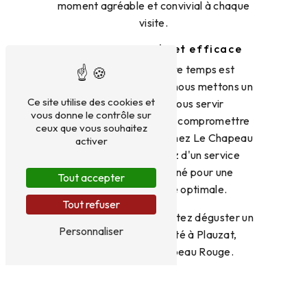
moment agréable et convivial à chaque
visite.
Un service rapide et efficace
Nous savons que votre temps est
précieux, c'est pourquoi nous mettons un
Ce site utilise des cookies et
point d'honneur à vous servir
vous donne le contrôle sur
rapidement, sans jamais compromettre
ceux que vous souhaitez
la qualité de nos plats. Chez Le Chapeau
activer
Rouge, vous profiterez d'un service
efficace et attentionné pour une
Tout accepter
expérience culinaire optimale.
Tout refuser
En résumé, si vous souhaitez déguster un
Personnaliser
menu ouvrier de qualité à Plauzat,
rendez-vous au Chapeau Rouge.
Laissez-vous séduire par notre cuisine
traditionnelle, nos plats savoureux et
notre accueil chaleureux. Nous serons