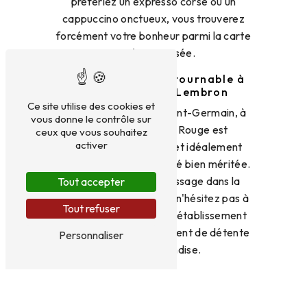
préfériez un expresso corsé ou un
cappuccino onctueux, vous trouverez
forcément votre bonheur parmi la carte
variée proposée.
Une Adresse Incontournable à
Saint-Germain-Lembron
Ce site utilise des cookies et
Situé au 113 route de Saint-Germain, à
vous donne le contrôle sur
Issoire, Le Chapeau Rouge est
ceux que vous souhaitez
activer
facilement accessible et idéalement
situé pour une pause café bien méritée.
Que vous soyez de passage dans la
Tout accepter
région ou résident local, n'hésitez pas à
Tout refuser
pousser la porte de cet établissement
accueillant pour un moment de détente
Personnaliser
et de gourmandise.
En résumé, Le Chapeau Rouge est bien
plus qu'un simple café, c'est un lieu de vie