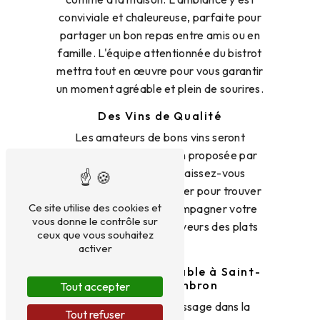
conviviale et chaleureuse, parfaite pour
partager un bon repas entre amis ou en
famille. L'équipe attentionnée du bistrot
mettra tout en œuvre pour vous garantir
un moment agréable et plein de sourires.
Des Vins de Qualité
Les amateurs de bons vins seront
comblés par la sélection proposée par
Le Chapeau Rouge. Laissez-vous
conseiller par le sommelier pour trouver
Ce site utilise des cookies et
le vin parfait pour accompagner votre
vous donne le contrôle sur
repas et sublimer les saveurs des plats
ceux que vous souhaitez
servis.
activer
Un Lieu Incontournable à Saint-
Germain-Lembron
Tout accepter
Que vous soyez de passage dans la
Tout refuser