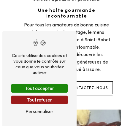
Une halte gourmande
incontournable
Pour tous les amateurs de bonne cuisine
et de moments de partage, le menu
ouvrier du Chapeau Rouge à Saint-Babel
est une adresse incontournable.
N'hésitez pas à venir découvrir les
Ce site utilise des cookies et
vous donne le contrôle sur
saveurs authentiques et généreuses de
ceux que vous souhaitez
cet établissement situé à Issoire.
activer
Tout accepter
EN SAVOIR PLUS
CONTACTEZ-NOUS
Tout refuser
Personnaliser