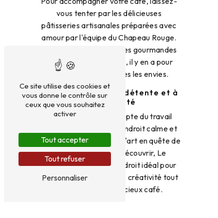
Pour accompagner votre café, laissez-
vous tenter par les délicieuses
pâtisseries artisanales préparées avec
amour par l'équipe du Chapeau Rouge.
Brownies moelleux, tartes gourmandes
ou cookies croustillants, il y en a pour
tous les goûts et toutes les envies.
Ce site utilise des cookies et
Un lieu propice à la détente et à
vous donne le contrôle sur
la créativité
ceux que vous souhaitez
activer
Que vous soyez un adepte du travail
nomade en quête d'un endroit calme et
Tout accepter
inspirant ou un amateur d'art en quête de
nouvelles œuvres à découvrir, Le
Tout refuser
Chapeau Rouge est l'endroit idéal pour
laisser libre cours à votre créativité tout
Personnaliser
en savourant un délicieux café.
En somme, Le Chapeau Rouge est bien