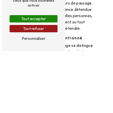
ceux que vous souhaitez
mêlent habitués et visiteurs de passage.
activer
Venez profiter de l'ambiance détendue
pour rencontrer de nouvelles personnes,
Tout accepter
travailler tranquillement ou tout
simplement vous détendre.
Tout refuser
Un Service Attentionné
Personnaliser
L'équipe du Chapeau Rouge se distingue
par son service attentionné et
professionnel. Toujours à l'écoute de ses
clients, elle saura vous conseiller sur le
choix de votre café et vous garantir une
expérience des plus agréables.
En résumé, Le Chapeau Rouge est
l'adresse incontournable pour tous les
amateurs de café à Coudes. Venez
profiter d'un moment de détente et de
gourmandise dans un cadre agréable et