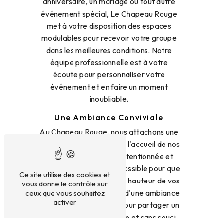
anniversaire, un mariage ou tout autre
événement spécial, Le Chapeau Rouge
met à votre disposition des espaces
modulables pour recevoir votre groupe
dans les meilleures conditions. Notre
équipe professionnelle est à votre
écoute pour personnaliser votre
événement et en faire un moment
inoubliable.
Une Ambiance Conviviale
Au Chapeau Rouge, nous attachons une
importance particulière à l'accueil de nos
clients. Notre équipe attentionnée et
souriante fera tout son possible pour que
Ce site utilise des cookies et
votre expérience soit à la hauteur de vos
vous donne le contrôle sur
attentes. Venez profiter d'une ambiance
ceux que vous souhaitez
activer
conviviale et détendue pour partager un
repas en groupe agréable et sans souci.