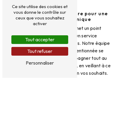
célébrer.
Ce site utilise des cookies et
vous donne le contrôle sur
Un service sur mesure pour une
ceux que vous souhaitez
expérience unique
activer
Le Chapeau Rouge met un point
d'honneur à offrir un service
Tout accepter
irréprochable à ses clients. Notre équipe
professionnelle et attentionnée se
Tout refuser
charge de vous accompagner tout au
Personnaliser
long de votre événement, en veillant à ce
que tout se déroule selon vos souhaits.
Profitez de notre expertise et laissez-
vous choyer par notre personnel qualifié.
Réservez dès maintenant votre
table au Chapeau Rouge
Pour réserver une table ou organiser un
événement de groupe au Chapeau
Rouge, contactez-nous dès aujourd'hui