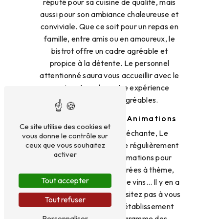
réputé pour sa cuisine de qualité, mais
aussi pour son ambiance chaleureuse et
conviviale. Que ce soit pour un repas en
famille, entre amis ou en amoureux, le
bistrot offre un cadre agréable et
propice à la détente. Le personnel
attentionné saura vous accueillir avec le
sourire et rendre votre expérience
culinaire des plus agréables.
Des Événements et Animations
Ce site utilise des cookies et
En plus de sa carte alléchante, Le
vous donne le contrôle sur
ceux que vous souhaitez
Chapeau Rouge organise régulièrement
activer
des événements et animations pour
divertir sa clientèle. Soirées à thème,
Tout accepter
concerts, dégustations de vins… Il y en a
pour tous les goûts ! N'hésitez pas à vous
Tout refuser
renseigner auprès de l'établissement
Personnaliser
pour connaître le programme des