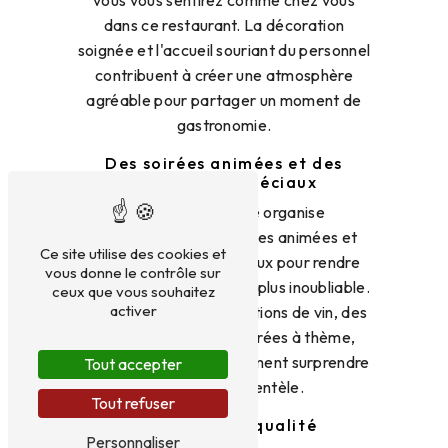
vous vous sentirez comme chez vous
dans ce restaurant. La décoration
soignée et l'accueil souriant du personnel
contribuent à créer une atmosphère
agréable pour partager un moment de
gastronomie.
Des soirées animées et des
événements spéciaux
Le Chapeau Rouge organise
régulièrement des soirées animées et
Ce site utilise des cookies et
des événements spéciaux pour rendre
vous donne le contrôle sur
votre expérience encore plus inoubliable.
ceux que vous souhaitez
activer
Que ce soit des dégustations de vin, des
concerts live ou des soirées à thème,
l'établissement sait comment surprendre
Tout accepter
et divertir sa clientèle.
Tout refuser
Un service de qualité
Personnaliser