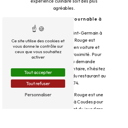
expérience culinaire soit des plus
agréables.
Une adresse incontournable à
Coudes
Situé au 113 route de Saint-Germain à
Issoire, Le Chapeau Rouge est
Ce site utilise des cookies et
vous donne le contrôle sur
facilement accessible en voiture et
ceux que vous souhaitez
propose un parking à proximité. Pour
activer
toute réservation ou demande
d'information complémentaire, n'hésitez
Tout accepter
pas à contacter l'équipe du restaurant au
04 73 89 14 74.
Tout refuser
En résumé, Le Chapeau Rouge est une
Personnaliser
adresse incontournable à Coudes pour
déguster un délicieux plat du jour dans
une ambiance conviviale et chaleureuse.
N'hésitez pas à pousser la porte de cet