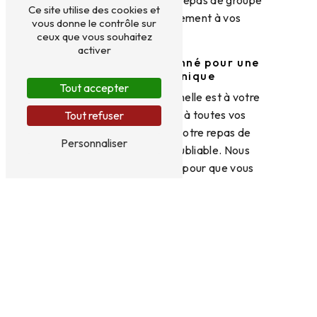
Ce site utilise des cookies et
corresponde parfaitement à vos
vous donne le contrôle sur
attentes.
ceux que vous souhaitez
activer
Un service attentionné pour une
expérience unique
Tout accepter
Notre équipe professionnelle est à votre
écoute pour répondre à toutes vos
Tout refuser
demandes et faire de votre repas de
Personnaliser
groupe un moment inoubliable. Nous
mettons tout en œuvre pour que vous
passiez un agréable moment en notre
compagnie.
Réservez dès maintenant pour
votre repas de groupe
Contactez-nous au 04 73 89 14 74 pour
réserver votre table et organiser votre
repas de groupe à Le Chapeau Rouge.