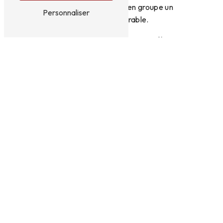
feront de votre repas en groupe un
Personnaliser
moment mémorable.
N'attendez plus et réservez dès
maintenant votre table au Chapeau
Rouge pour un repas en groupe réussi à
Chidrac ! Pour toute information ou
réservation, contactez-nous au 04 73 89
14 74.
EN SAVOIR PLUS
CONTACTEZ-NOUS