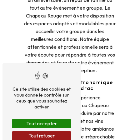
un anniversaire, un repas de famille ou
tout autre événement en groupe, Le
Chapeau Rouge met à votre disposition
des espaces adaptés et modulables pour
accueillir votre groupe dans les
meilleures conditions. Notre équipe
attentionnée et professionnelle sera à
votre écoute pour répondre à toutes vos
demandes et faire de votre événement
un moment d'exception.
Une expérience gastronomique
unique à Chidrac
Ce site utilise des cookies et
vous donne le contrôle sur
Venez vivre une expérience
ceux que vous souhaitez
gastronomique unique au Chapeau
activer
Rouge et laissez-vous séduire par notre
cuisine gourmande et nos vins
Tout accepter
sélectionnés avec soin. Notre ambiance
Tout refuser
conviviale et notre service irréprochable