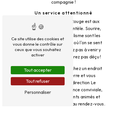
compagnie !
Un service attentionné
L'équipe du Chapeau Rouge est aux
petits soins pour sa clientèle. Sourire,
écoute et professionnalisme sont les
Ce site utilise des cookies et
maîtres-mots de ce bar où l'on se sent
vous donne le contrôle sur
ceux que vous souhaitez
vraiment bien. N'hésitez pas à venir y
activer
faire un tour, vous ne serez pas déçu !
En résumé, si vous cherchez un endroit
Tout accepter
sympa où boire un verre et vous
Tout refuser
détendre à Plauzat, direction Le
Chapeau Rouge. Ambiance conviviale,
Personnaliser
carte variée, événements animés et
service attentionné sont au rendez-vous.
Alors, qu'attendez-vous pour franchir les
portes de ce lieu incontournable ?