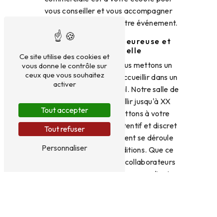
vous conseiller et vous accompagner
dans l'organisation de votre événement.
Une ambiance chaleureuse et
professionnelle
Ce site utilise des cookies et
Au Chapeau Rouge, nous mettons un
vous donne le contrôle sur
ceux que vous souhaitez
point d'honneur à vous accueillir dans un
activer
cadre élégant et convivial. Notre salle de
restaurant peut accueillir jusqu'à XX
Tout accepter
personnes, et nous mettons à votre
disposition un service attentif et discret
Tout refuser
pour que votre événement se déroule
Personnaliser
dans les meilleures conditions. Que ce
soit pour un repas entre collaborateurs
ou pour une réception avec vos clients,
vous pouvez compter sur notre équipe
pour faire de votre événement un
succès.